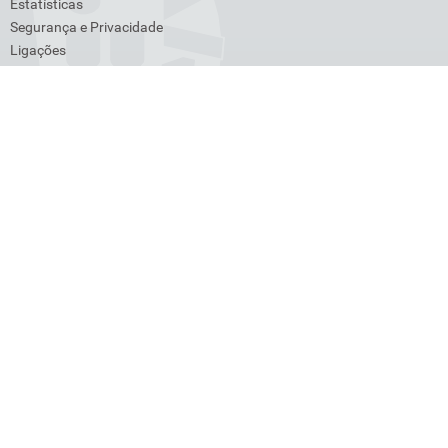
Estatísticas
Segurança e Privacidade
Ligações
Venda de bens
Lista de Devedores
Transações Intracomunitárias
Cross-Border Ruling (CBR)
Dados Pessoais